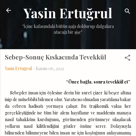
Yasin Ertuğrul
Ana içeriğe atla
"İçine kafasındaki bütün ışığı doldurup dalgalara
atacağı bir şişe"
Sebep-Sonuç Kıskacında Tevekkül
Yasin Ertuğrul
-
Kasım 06, 2022
“Önce bağla, sonra tevekkül et”
Sebepler insan için öylesine derin bir suret çizer ki beşer altına
inip de müsebbibi bilemez olur. Yaratıcısı olmadan yaratılana bakar
da cebren hadisatı yormaya çalışır. Bu trajikomik vakıa her
gerçekleştiğinde ise tüm bir alem hayıflanır ve maddenin manaya
nasıl tahakküm kurduğunu, görünenden görünmeye ulaşılacak
yolların nasıl kilitlendiğini gözler önüne serer. Dolayısıyla
bilinenden bilinmeyene bilen insan ne için koştuğunu anlayamamış