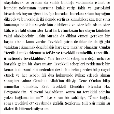
ulaşabilecek ve oradan da varlık bulduğu vicdanında istinat ve
istimdat noktasının uyarısına kulak verip fakir ve garipliğini
hissederek boyun eğecektir. İşte burada o burçlara selam bayrağını
dikecek ve bu vesile ile iki alemde serfiraz kılınabilecektir. Her suya
kanamışa belki bu sayede kân olabilecek ve ister kûh olsun ister
kâh, ister latif olsun ister kesif fark etmeksizin her olayın künhüne
vakıf olabilecektir. Lakin burada da dikkat etmesi gereken bir
başka elzem konu vardır. Tevekkül şairin de ihtar ile dediği gibi
yataktan çıkmamak değil bilakis harekete mazhar olmaktır. Çünkü
“tertib-i mukaddematta tefviz ve tevekkül tembellik, terettüb-
ü neticede tevekküldür.”
Yani tevekkül sebeplere değil neticeye
karşılık gelen bir davranıştır.
Tevekkül sebepleri reddetmek bir
kenarda dursun belki nedenleri dest-i Kudretin perdesi bilip riayet
etmek ve her sebebi fiili dua hükmünde ittihaz ederek alınan
sonuçları yalnız Cenabı-ı Allah’tan dileyip Gene O’ndan bilip
minnettar olmaktır. Evet tevekkül Efendiler Efendisi Hz.
Peygamber’in, “Devemi bağladıktan sonra mı tevekkül edeyim
yoksa bağlamadan mı?” diye soran bir sahâbîye, “Önce bağla,
sonra tevekkül et” cevabında gizlidir. Sözlerimi Milli Şairimizin şu
dizleri ile bitirmek istiyorum: