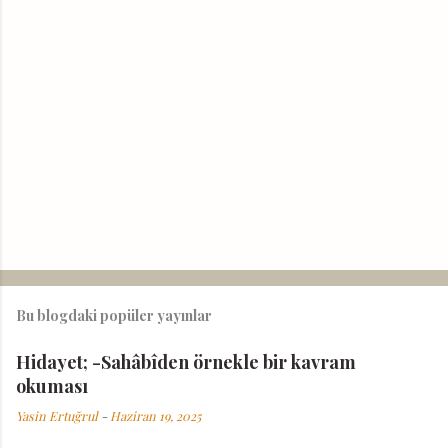
r
Bu blogdaki popüler yayınlar
Hidayet; -Sahâbîden örnekle bir kavram
okuması
Yasin Ertuğrul
-
Haziran 19, 2025