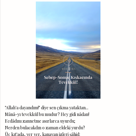
"Allah'a dayandım!" diye sen çıkma yataktan...
Mânâ-yı tevekkül bu mudur? Hey gidi nâdan!
Ecdâdını zannetme asırlarca uyurdu;
Nerden bulacakdın o zaman eldeki yurdu?
Üç kıt'ada, yer yer, kanayan izleri şâhid: