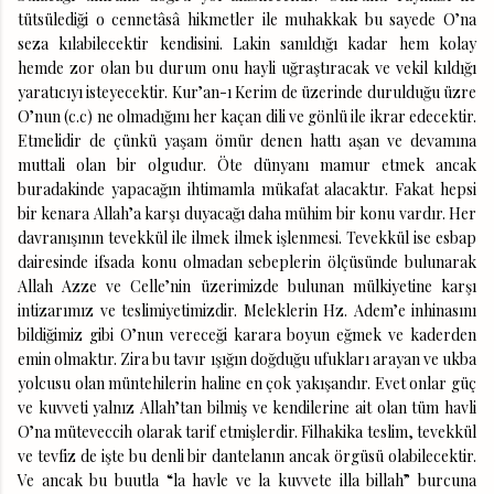
tütsülediği o cennetâsâ hikmetler ile muhakkak bu sayede O’na
seza kılabilecektir kendisini. Lakin sanıldığı kadar hem kolay
hemde zor olan bu durum onu hayli uğraştıracak ve vekil kıldığı
yaratıcıyı isteyecektir. Kur’an-ı Kerim de üzerinde durulduğu üzre
O’nun (c.c) ne olmadığını her kaçan dili ve gönlü ile ikrar edecektir.
Etmelidir de çünkü yaşam ömür denen hattı aşan ve devamına
muttali olan bir olgudur. Öte dünyanı mamur etmek ancak
buradakinde yapacağın ihtimamla mükafat alacaktır. Fakat hepsi
bir kenara Allah’a karşı duyacağı daha mühim bir konu vardır. Her
davranışının tevekkül ile ilmek ilmek işlenmesi. Tevekkül ise esbap
dairesinde ifsada konu olmadan sebeplerin ölçüsünde bulunarak
Allah Azze ve Celle’nin üzerimizde bulunan mülkiyetine karşı
intizarımız ve teslimiyetimizdir. Meleklerin Hz. Adem’e inhinasını
bildiğimiz gibi O’nun vereceği karara boyun eğmek ve kaderden
emin olmaktır. Zira bu tavır ışığın doğduğu ufukları arayan ve ukba
yolcusu olan müntehilerin haline en çok yakışandır. Evet onlar güç
ve kuvveti yalnız Allah’tan bilmiş ve kendilerine ait olan tüm havli
O’na müteveccih olarak tarif etmişlerdir. Filhakika teslim, tevekkül
ve tevfiz de işte bu denli bir dantelanın ancak örgüsü olabilecektir.
Ve ancak bu buutla “la havle ve la kuvvete illa billah” burcuna