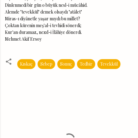
Dinlenmedi bir gün o büyük nesl-i mücâhid.
Alemde "tevekkül" demek olsaydı "atâlet"
Miras-ı diyânetle yaşar mıydı bu millet?
Çoktan kürenin meş'al-i tevhidi sönerdi;
Kur'an duramaz, nezd-i İlâhiye dönerdi.
Mehmet Akif Ersoy
Kıskaç
Sebep
Sonuç
Tedbir
Tevekkül
Y
o
r
u
m
l
a