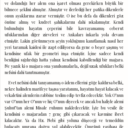
ve dolandığı her alem ona işaret olması gerekirken büyük bir
bilmece şeklini almıştır. Almıştır ve ilerlediği her patika dikenlerle
onun ayaklarına zarar vermiştir. O ise bu defa da dikenleri göz
önüne almış ve kudret şahikalarını dahi ıskalamıştır. Kendi
bulunduğu hayatın çeperini bile kavrayamamış ceberut
ufuklarından diğer zirveleri ve Ankaları inkarla yola devam
etmiştir. Lakin görünmeyen şeyin yokluğunu kanıtlamak nasıl her
yeri taramak kaidesi ile zapt ediliyorsa da gene o beşer şaşmış ve
kendisine ufak bir geometri inşa etmiştir. İçine sadece kendi
benliğini sığdırdığı hatta yalnız kendisini kabullendiği bir mağara.
Ne yazık ki o mağara ona yanılsamalarla, değil uzak ufukları belki
nefsini dahi tanıtmamıştır.
Evet nefsini dahi tanıyamamış o âdem ellerini göğe kaldırsa belki,
nekre halinden marifeye taşısa yaratanını, hayatını hayat kılacak ve
vekaletini alemlerin rabbine teslim edip tevfiz edecektir. Yok O’nun
var O’nun her O’nun ve hiç O’nun diyecek ve ancak bu haliyle alemi
Şuhut’tan alemi Misale ruhunu nakledecektir. İşte bu vesile ile
kendisini o mağaradan 7 genç gibi çıkaracak ve kavmine ibret
kılacaktır. Ya da Hz. Nebi gibi yoluna düşeceği ve temeddün
bulacağı umrana doğru yol alabilecektir. Ömrünü rayihası ile