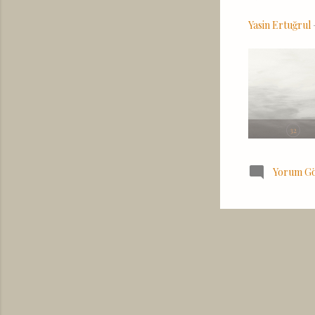
Yasin Ertuğrul
Yorum G