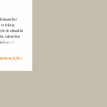
k insanı her
 ve tekrar
yle de olmalı ki
r Hz. Adem’den
ş beşer ile
e ördüğü
anlı hem cahil
KUMAK IÇIN »
. İşte bu
azı tevbelere.
öyle dursun
lmişti de o
de ondan olan