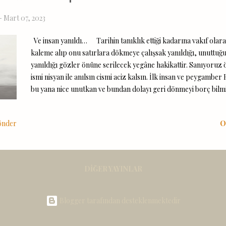
-
Mart 07, 2023
Ve insan yanıldı… Tarihin tanıklık ettiği kadarına vakıf olara
kaleme alıp onu satırlara dökmeye çalışsak yanıldığı, unuttuğu
yanıldığı gözler önüne serilecek yegâne hakikattir. Sanıyoruz ö
ismi nisyan ile anılsın cismi aciz kalsın. İlk insan ve peygambe
bu yana nice unutkan ve bundan dolayı geri dönmeyi borç bilmi
doludur kitaplarımız. Yaptığı hatalar ile gizli gizli kendi önün
engellerini kendinden bilemeyecek kadar da bedbaht olan bu c
önder
O
yani bilmeyen hemde zalim yani karanlıkta kalanın ta kendisidir
satırlar ile bazı telmihlerde bulunmak istedik. Bazı yanılgı ve b
Ve insan yanıldı… Yolcu henüz başındaydı yolun. İlerlemek ş
yürümek nedir bilmezken daha ona koşmak hatta uçmak vadedi
DIĞER YAYINLAR
anlayamamıştı. İşte o zamanlarda imtihan sırrınca yanına bir 
bir hayat bahşedilmişti. İsmi hayat veriyordu duyul...
Blogger tarafından desteklenmektedir