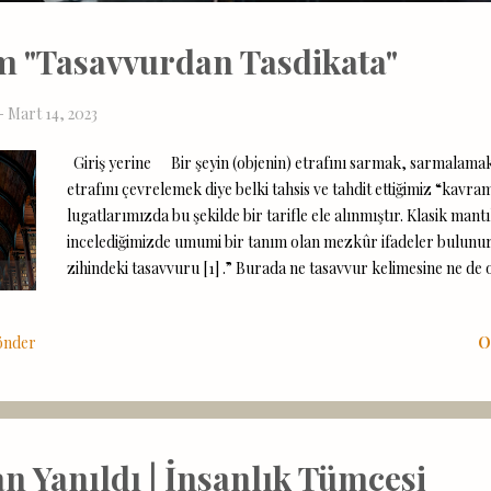
 "Tasavvurdan Tasdikata"
-
Mart 14, 2023
Giriş yerine Bir şeyin (objenin) etrafını sarmak, sarmalamak
etrafını çevrelemek diye belki tahsis ve tahdit ettiğimiz “kavra
lugatlarımızda bu şekilde bir tarifle ele alınmıştır. Klasik mant
incelediğimizde umumi bir tanım olan mezkûr ifadeler bulunur:
zihindeki tasavvuru [1] .” Burada ne tasavvur kelimesine ne de 
ve diğer konunun gereği kullandığımız ifadeleri makalemizin şa
ve ilgimizi sekteye uğratma endişesi hasebiyle bilâ-fasıla geçilec
önder
O
Vecibemizi yerince ifa edebilmek ümidiyle… Mantık ilmi dahili
mahiyeti Kavram için yukarıda da zikrettiğimiz gibi “bir şeyin
zihindeki ve zihne ait tasarımı” [2] veya “bir fikir ( idea )” [3] d
ilmi çerçevesinde yapılan okumalarda anlıyoruz ki Platon kav
yüklemiş ve idea sözcüğüyle tanıtmıştır. [4] Mantık literatürün
an Yanıldı | İnsanlık Tümcesi
adı çokça geçen Aristot...