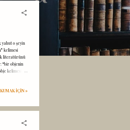
 yahut o şeyin
m” kelimesi
ık literatürünü
 “bir objenin
obje kelimesine
rtları gereği
ektir.
KUMAK IÇIN »
nde kavram ve
 (objenin)
enmiştir. Mantık
ram a gerçeklik
de kendisinin