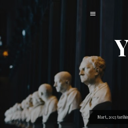
Y
Mart, 2023 tarihin
K
a