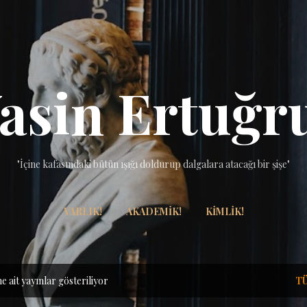
Ana içeriğe atla
asin Ertuğr
"İçine kafasındaki bütün ışığı doldurup dalgalara atacağı bir şişe"
VARLIK!
AKADEMIK!
KIMLIK!
e ait yayınlar gösteriliyor
T