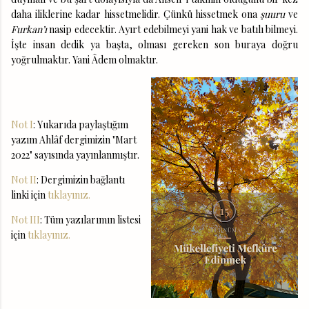
daha iliklerine kadar hissetmelidir. Çünkü hissetmek ona
şuuru
ve
Furkan’ı
nasip edecektir. Ayırt edebilmeyi yani hak ve batılı bilmeyi.
İşte insan dedik ya başta, olması gereken son buraya doğru
yoğrulmaktır. Yani Âdem olmaktır.
Not I
: Yukarıda paylaştığım
yazım Ahlâf dergimizin "Mart
2022" sayısında yayınlanmıştır.
Not II
: Dergimizin bağlantı
linki için
tıklayınız.
Not III
: Tüm yazılarımın listesi
için
tıklayınız.