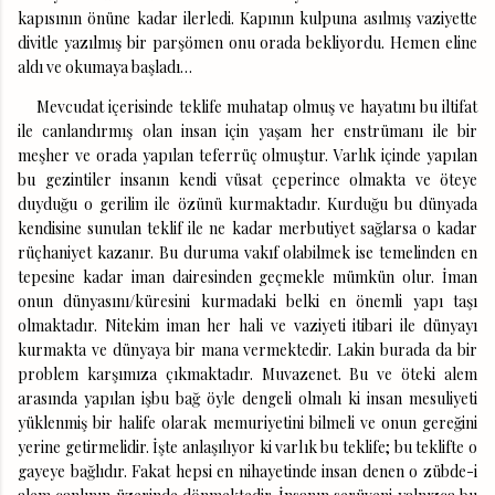
kapısının önüne kadar ilerledi. Kapının kulpuna asılmış vaziyette
divitle yazılmış bir parşömen onu orada bekliyordu. Hemen eline
aldı ve okumaya başladı…
Mevcudat içerisinde teklife muhatap olmuş ve hayatını bu iltifat
ile canlandırmış olan insan için yaşam her enstrümanı ile bir
meşher ve orada yapılan teferrüç olmuştur. Varlık içinde yapılan
bu gezintiler insanın kendi vüsat çeperince olmakta ve öteye
duyduğu o gerilim ile özünü kurmaktadır. Kurduğu bu dünyada
kendisine sunulan teklif ile ne kadar merbutiyet sağlarsa o kadar
rüçhaniyet kazanır. Bu duruma vakıf olabilmek ise temelinden en
tepesine kadar iman dairesinden geçmekle mümkün olur. İman
onun dünyasını/küresini kurmadaki belki en önemli yapı taşı
olmaktadır. Nitekim iman her hali ve vaziyeti itibari ile dünyayı
kurmakta ve dünyaya bir mana vermektedir. Lakin burada da bir
problem karşımıza çıkmaktadır. Muvazenet. Bu ve öteki alem
arasında yapılan işbu bağ öyle dengeli olmalı ki insan mesuliyeti
yüklenmiş bir halife olarak memuriyetini bilmeli ve onun gereğini
yerine getirmelidir. İşte anlaşılıyor ki varlık bu teklife; bu teklifte o
gayeye bağlıdır. Fakat hepsi en nihayetinde insan denen o zübde-i