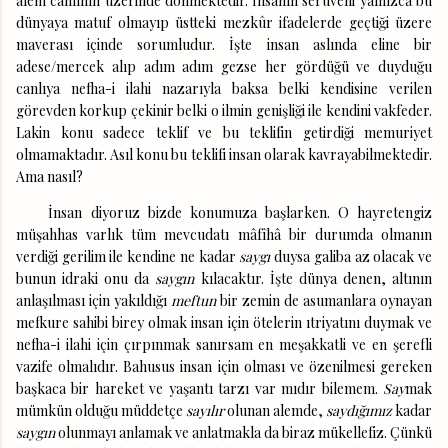
alem canlının üzerinde dönmektedir. İnsanın serüveni yalnızca bu
dünyaya matuf olmayıp üstteki mezkûr ifadelerde geçtiği üzere
maverası içinde sorumludur. İşte insan aslında eline bir
adese/mercek alıp adım adım gezse her gördüğü ve duyduğu
canlıya nefha-i ilahi nazarıyla baksa belki kendisine verilen
görevden korkup çekinir belki o ilmin genişliği ile kendini vakfeder.
Lakin konu sadece teklif ve bu teklifin getirdiği memuriyet
olmamaktadır. Asıl konu bu teklifi insan olarak kavrayabilmektedir.
Ama nasıl?
İnsan diyoruz bizde konumuza başlarken. O hayretengiz
müşahhas varlık tüm mevcudatı mâfîhâ bir durumda olmanın
verdiği gerilim ile kendine ne kadar
saygı
duysa galiba az olacak ve
bunun idraki onu da
saygın
kılacaktır. İşte dünya denen, altının
anlaşılması için yakıldığı
meftun
bir zemin de asumanlara oynayan
mefkure sahibi birey olmak insan için ötelerin ıtriyatını duymak ve
nefha-i ilahi için çırpınmak sanırsam en meşakkatli ve en şerefli
vazife olmalıdır. Bahusus insan için olması ve özenilmesi gereken
başkaca bir hareket ve yaşantı tarzı var mıdır bilemem.
Say
mak
mümkün olduğu müddetçe
sayılır
olunan alemde,
saydığımız
kadar
saygın
olunmayı anlamak ve anlatmakla da biraz mükellefiz. Çünkü