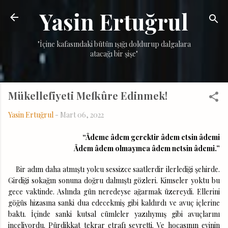
Yasin Ertuğrul
Ana içeriğe atla
"İçine kafasındaki bütün ışığı doldurup dalgalara
atacağı bir şişe"
Mükellefiyeti Mefkûre Edinmek!
Yasin Ertuğrul
-
Mart 06, 2022
“Âdeme âdem gerektir âdem etsin âdemi
Âdem âdem olmayınca âdem netsin âdemi.”
Bir adım daha atmıştı yolcu sessizce saatlerdir ilerlediği şehirde.
Girdiği sokağın sonuna doğru dalmıştı gözleri. Kimseler yoktu bu
gece vaktinde. Aslında gün neredeyse ağarmak üzereydi. Ellerini
göğüs hizasına sanki dua edecekmiş gibi kaldırdı ve avuç içlerine
baktı. İçinde sanki kutsal cümleler yazılıymış gibi avuçlarını
inceliyordu. Pürdikkat tekrar etrafı seyretti. Ve hocasının evinin