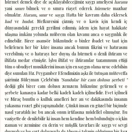
hürmet demek diye de açıklayabileceğimiz saygı ameliyesi
haramı
yani
sınırı
bilmek ve o sınıra riayet ederek
hürmete
mazhar
olmaktır.
Haram
,
sınır
ve
saygı
. Hatta bir kavram daha eklersek
had
ve
hudut
. Mefkuresini çizmiş ve o kavis için kendi iç
dünyasındaki gerekli gerilimi edinmiş âdem için hayat hakikate
ulaşma imkânı yolunda mübrem olan kıvamı anca o saygınlık ile
edinebilir. Birer asansör hükmünde o binler ibadet ve taat için
belirlenen her bir küre insana ancak bunun fikrini ve hatırasını
verebilmiş ve o hatırayı her duyuş da hürmeti o denli ihtiram ve
iltifata medar etmiştir. İşbu iltifat ve ihtiramlar tazammum ettiği
tüm o ubudiyet musikilerini insan için en saygın olana uruc edebilsin
diye sunulan Hz. Peygamber Efendimizin aşkı ile tutuşan müteveffa
şairimiz Süleyman Çelebi'nin
"Sundular bir cam dolusu şerbeti "
dediği gibi birer cam dolusu zemzem hükmüne getirmeli ve o
şerbete kanasıya kadar belki kadeh kadeh içilmelidir. Evet içilmeli
ve Miraç buutlu o kulluk amelleri her an ve dakikasında insanın
yakasına rozet gibi yapışmalıdır. Çünkü insan en güzel bir biçimde
nasıl yaratıldı ise bu ancak onun irtifasına müdellel olmuştur. Bu
vaziyette de denilebilir ki insan hem kendine hem bulunduğu o içkin
zaman ve zeminine en derin ve müşfik tavırları ile saygı ve sevgi
duymalı ve bu şart dolayısıyla da Ahsen-i takmin olduğunu bir kez