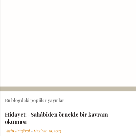
Y
o
r
Bu blogdaki popüler yayınlar
u
m
G
Hidayet; -Sahâbîden örnekle bir kavram
ö
okuması
n
d
Yasin Ertuğrul
-
Haziran 19, 2025
e