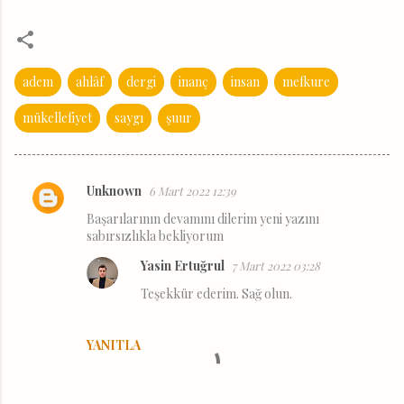
adem
ahlâf
dergi
inanç
insan
mefkure
mükellefiyet
saygı
şuur
Unknown
6 Mart 2022 12:39
Y
Başarılarının devamını dilerim yeni yazını
o
sabırsızlıkla bekliyorum
r
Yasin Ertuğrul
7 Mart 2022 03:28
u
Teşekkür ederim. Sağ olun.
m
l
YANITLA
a
r